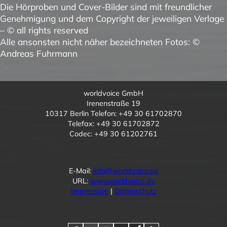
Die Hörproben und Cover-Bilder sind mit freundlicher
Genehmigung und dem Copyright der jeweiligen Verlage
– © all rights reserved
Alle ansonsten nicht näher bezeichneten Fotos: ©
Andreas Fuhrmann
worldvoice GmbH
Irenenstraße 19
10317 Berlin Telefon: +49 30 61702870
Telefax: +49 30 61702872
Codec: +49 30 61202761
E-Mail:
info@worldvoice.de
URL:
www.worldvoice.de
Impressum
|
Datenschutz