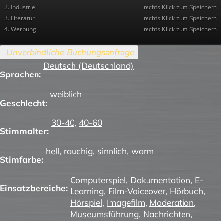
2. Industrie
rechts Klick zum Speichern
3. Literatur
rechts Klick zum Speichern
4. Werbung
rechts Klick zum Speichern
Deutsch (Deutschland)
Sprachen:
weiblich
Geschlecht:
30-40
,
40-60
Stimmalter:
hell
,
rauchig
,
sinnlich
,
warm
Stimfarbe:
Computerspiel
,
Dokumentation
,
E-
Einsatzbereiche:
Learning
,
Film-Voiceover
,
Hörbuch
,
Hörspiel
,
Imagefilm
,
Moderation
,
Museumsführung
,
Nachrichten
,