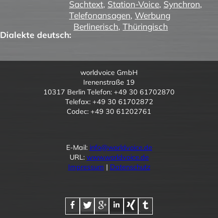
Sachtext
,
Station-Voice
,
Synchron
,
Telefonansagen
,
Werbung
Berlinerisch
,
Thüringisch
Dialekte deutsch:
worldvoice GmbH
Irenenstraße 19
10317 Berlin Telefon: +49 30 61702870
Telefax: +49 30 61702872
Codec: +49 30 61202761
E-Mail:
info@worldvoice.de
URL:
www.worldvoice.de
Impressum
|
Datenschutz