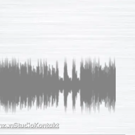
Sprachaufnahmen
So einfach
Unverb. Anfrage
Leistungen
Referenzen
Studio
Kontakt
nzen
Studio
Kontakt