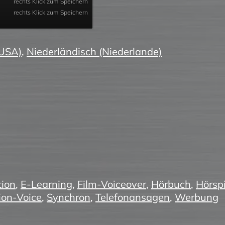
rechts Klick zum Speichern
rechts Klick zum Speichern
(USA)
,
Niederländisch (Niederlande)
ion
,
E-Learning
,
Film-Voiceover
,
Hörbuch
,
Hörspi
ion-Voice
,
Synchron
,
Telefonansagen
,
Werbung