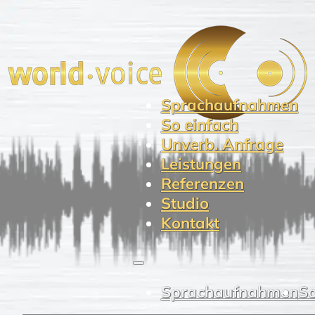
Sprachaufnahmen
So einfach
Unverb. Anfrage
Leistungen
Referenzen
Studio
Kontakt
Sprachaufnahmen
So