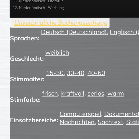
11. Niederländisch - Literatur
12. Niederländisch - Werbung
Deutsch (Deutschland)
,
Englisch 
Sprachen:
weiblich
Geschlecht:
15-30
,
30-40
,
40-60
Stimmalter:
frisch
,
kraftvoll
,
seriös
,
warm
Stimfarbe:
Computerspiel
,
Dokumentat
Einsatzbereiche:
Nachrichten
,
Sachtext
,
Stat