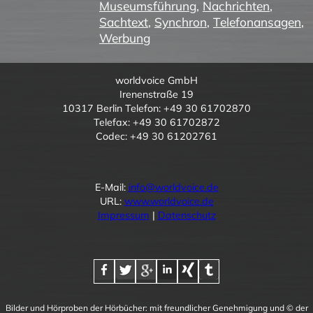
Museumsführung
,
Nachrichten
,
Sachtext
,
Synchron
,
Telefonansagen
,
Werbung
worldvoice GmbH
Irenenstraße 19
10317 Berlin Telefon: +49 30 61702870
Telefax: +49 30 61702872
Codec: +49 30 61202761
E-Mail:
info@worldvoice.de
URL:
www.worldvoice.de
Impressum
|
Datenschutz
Bilder und Hörproben der Hörbücher: mit freundlicher Genehmigung und © der