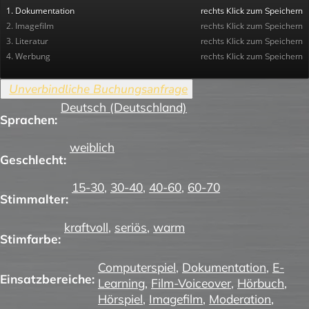
1. Dokumentation
rechts Klick zum Speichern
2. Imagefilm
rechts Klick zum Speichern
3. Literatur
rechts Klick zum Speichern
4. Werbung
rechts Klick zum Speichern
Deutsch (Deutschland)
Sprachen:
weiblich
Geschlecht:
15-30
,
30-40
,
40-60
,
60-70
Stimmalter:
kraftvoll
,
seriös
,
warm
Stimfarbe:
Computerspiel
,
Dokumentation
,
E-
Einsatzbereiche:
Learning
,
Film-Voiceover
,
Hörbuch
,
Hörspiel
,
Imagefilm
,
Moderation
,