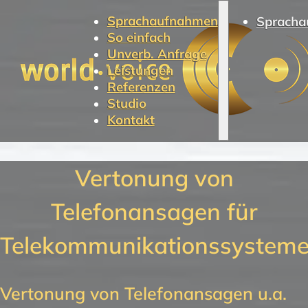
Sprachaufnahmen
Spracha
So einfach
Unverb. Anfrage
Leistungen
Referenzen
Studio
Kontakt
Vertonung von
Telefonansagen für
Telekommunikationssystem
Vertonung von Telefonansagen u.a.