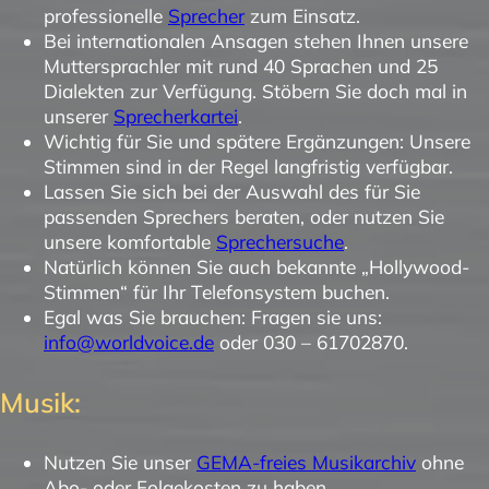
professionelle
Sprecher
zum Einsatz.
Bei internationalen Ansagen stehen Ihnen unsere
Muttersprachler mit rund 40 Sprachen und 25
Dialekten zur Verfügung. Stöbern Sie doch mal in
unserer
Sprecherkartei
.
Wichtig für Sie und spätere Ergänzungen: Unsere
Stimmen sind in der Regel langfristig verfügbar.
Lassen Sie sich bei der Auswahl des für Sie
passenden Sprechers beraten, oder nutzen Sie
unsere komfortable
Sprechersuche
.
Natürlich können Sie auch bekannte „Hollywood-
Stimmen“ für Ihr Telefonsystem buchen.
Egal was Sie brauchen: Fragen sie uns:
info@worldvoice.de
oder 030 – 61702870.
Musik:
Nutzen Sie unser
GEMA-freies Musikarchiv
ohne
Abo- oder Folgekosten zu haben.