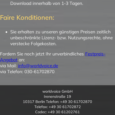
Download innerhalb von 1-3 Tagen.
Faire Konditionen:
Sie erhalten zu unseren günstigen Preisen zeitlich
unbeschränkte Lizenz- bzw. Nutzungsrechte, ohne
verstecke Folgekosten.
Fordern Sie noch jetzt Ihr unverbindliches
Festpreis-
Angebot
an:
via Mail:
info@worldvoice.de
via Telefon: 030-61702870
worldvoice GmbH
Irenenstraße 19
10317 Berlin Telefon: +49 30 61702870
Telefax: +49 30 61702872
Codec: +49 30 61202761