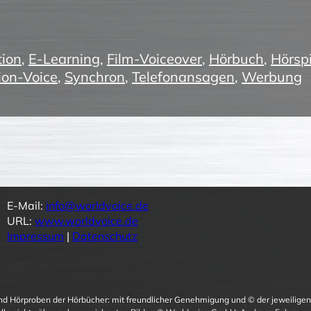
ion
,
E-Learning
,
Film-Voiceover
,
Hörbuch
,
Hörspi
ion-Voice
,
Synchron
,
Telefonansagen
,
Werbung
E-Mail:
info@worldvoice.de
URL:
www.worldvoice.de
Impressum
|
Datenschutz
und Hörproben der Hörbücher: mit freundlicher Genehmigung und © der jeweiligen