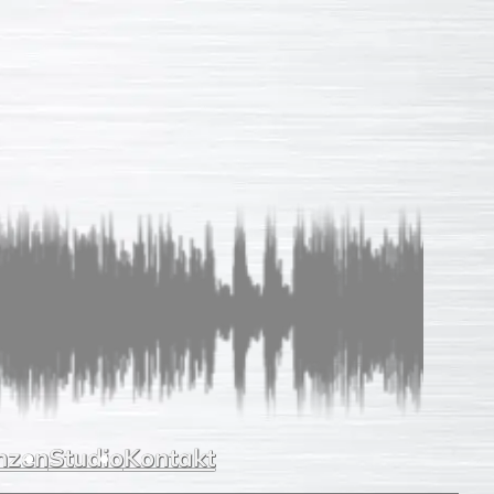
Sprachaufnahmen
So einfach
Unverb. Anfrage
Leistungen
Referenzen
Studio
Kontakt
nzen
Studio
Kontakt