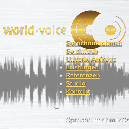
Sprachaufnahmen
So einfach
Unverb. Anfrage
Leistungen
Referenzen
Studio
Kontakt
Sprachaufnahmen
So