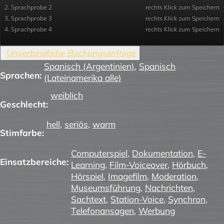
2. Sprachprobe 2
rechts Klick zum Speichern
3. Sprachprobe 3
rechts Klick zum Speichern
4. Sprachprobe 4
rechts Klick zum Speichern
Spanisch (Argentinien)
,
Spanisch
Sprachen:
(Lateinamerika alle)
weiblich
Geschlecht:
hell
,
seriös
,
warm
Stimfarbe:
Computerspiel
,
Dokumentation
,
E-
Einsatzbereiche:
Learning
,
Film-Voiceover
,
Hörbuch
,
Hörspiel
,
Imagefilm
,
Moderation
,
Museumsführung
,
Nachrichten
,
Sachtext
,
Station-Voice
,
Synchron
,
Telefonansagen
,
Werbung