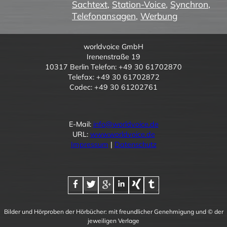
Sachtext
,
Station-Voice
,
Synchron
,
Telefonansagen
,
Werbung
worldvoice GmbH
Irenenstraße 19
10317 Berlin Telefon: +49 30 61702870
Telefax: +49 30 61702872
Codec: +49 30 61202761
E-Mail:
info@worldvoice.de
URL:
www.worldvoice.de
Impressum
|
Datenschutz
Bilder und Hörproben der Hörbücher: mit freundlicher Genehmigung und © der
jeweiligen Verlage