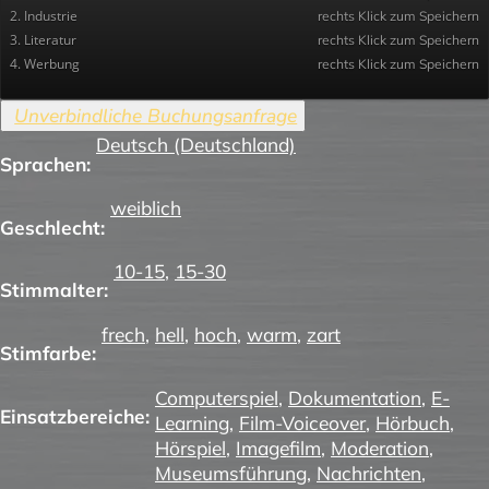
2. Industrie
rechts Klick zum Speichern
3. Literatur
rechts Klick zum Speichern
4. Werbung
rechts Klick zum Speichern
Deutsch (Deutschland)
Sprachen:
weiblich
Geschlecht:
10-15
,
15-30
Stimmalter:
frech
,
hell
,
hoch
,
warm
,
zart
Stimfarbe:
Computerspiel
,
Dokumentation
,
E-
Einsatzbereiche:
Learning
,
Film-Voiceover
,
Hörbuch
,
Hörspiel
,
Imagefilm
,
Moderation
,
Museumsführung
,
Nachrichten
,