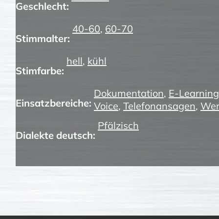
Geschlecht:
40-60
,
60-70
Stimmalter:
hell
,
kühl
Stimfarbe:
Dokumentation
,
E-Learning
Einsatzbereiche:
Voice
,
Telefonansagen
,
Wer
Pfälzisch
Dialekte deutsch: