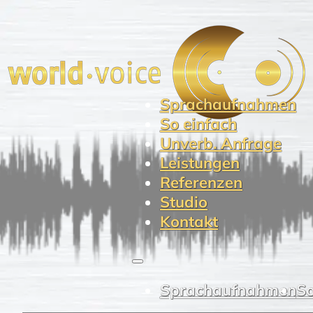
Sprachaufnahmen
So einfach
Unverb. Anfrage
Leistungen
Referenzen
Studio
Kontakt
Sprachaufnahmen
So