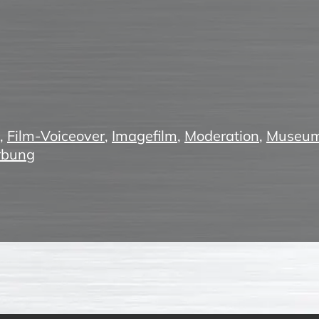
,
Film-Voiceover
,
Imagefilm
,
Moderation
,
Museum
bung