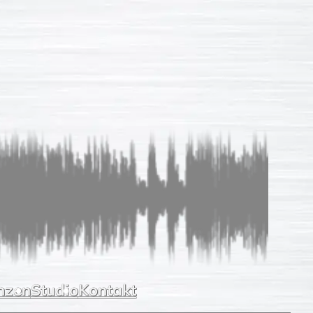
Sprachaufnahmen
So einfach
Unverb. Anfrage
Leistungen
Referenzen
Studio
Kontakt
nzen
Studio
Kontakt