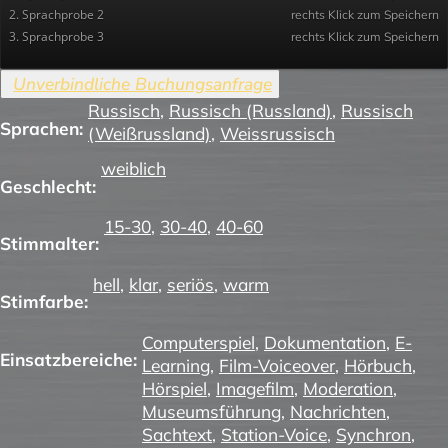
2. Sprachprobe 2
rechts Klick zum Speichern
3. Sprachprobe 3
rechts Klick zum Speichern
Russisch
,
Russisch (Russland)
,
Russisch
Sprachen:
(Weißrussland)
,
Weissrussisch
weiblich
Geschlecht:
15-30
,
30-40
,
40-60
Stimmalter:
hell
,
klar
,
seriös
,
warm
Stimfarbe:
Computerspiel
,
Dokumentation
,
E-
Einsatzbereiche:
Learning
,
Film-Voiceover
,
Hörbuch
,
Hörspiel
,
Imagefilm
,
Moderation
,
Museumsführung
,
Nachrichten
,
Sachtext
,
Station-Voice
,
Synchron
,