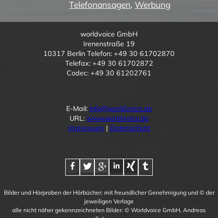
Telefonansagen
,
Werbung
worldvoice GmbH
Irenenstraße 19
10317 Berlin Telefon: +49 30 61702870
Telefax: +49 30 61702872
Codec: +49 30 61202761
E-Mail:
info@worldvoice.de
URL:
www.worldvoice.de
Impressum
|
Datenschutz
Bilder und Hörproben der Hörbücher: mit freundlicher Genehmigung und © der
jeweiligen Verlage
alle nicht näher gekennzeichneten Bilder: © Worldvoice GmbH, Andreas