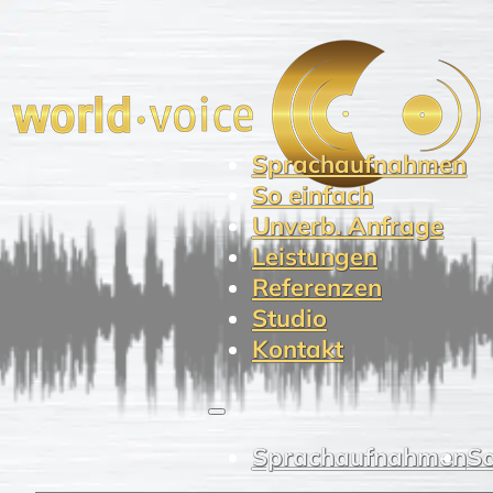
Sprachaufnahmen
So einfach
Unverb. Anfrage
Leistungen
Referenzen
Studio
Kontakt
Sprachaufnahmen
So