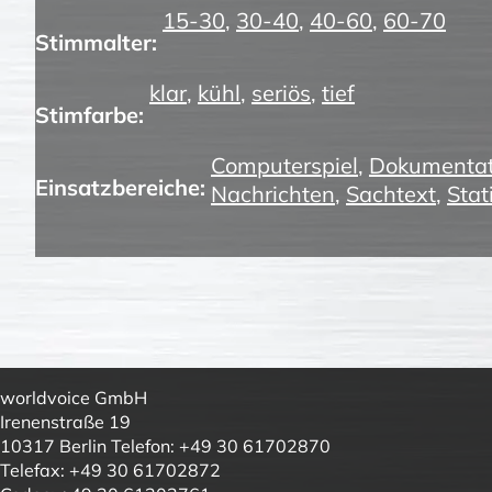
15-30
,
30-40
,
40-60
,
60-70
Stimmalter:
klar
,
kühl
,
seriös
,
tief
Stimfarbe:
Computerspiel
,
Dokumentat
Einsatzbereiche:
Nachrichten
,
Sachtext
,
Stat
worldvoice GmbH
Irenenstraße 19
10317 Berlin Telefon: +49 30 61702870
Telefax: +49 30 61702872