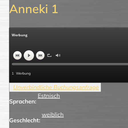
Anneki 1
Werbung
1
Werbung
Estnisch
Sprachen:
weiblich
Geschlecht: