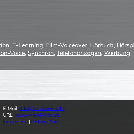
ion
,
E-Learning
,
Film-Voiceover
,
Hörbuch
,
Hörspi
ion-Voice
,
Synchron
,
Telefonansagen
,
Werbung
E-Mail:
info@worldvoice.de
URL:
www.worldvoice.de
Impressum
|
Datenschutz