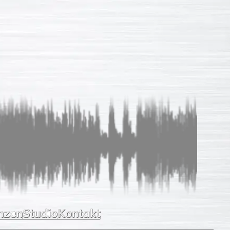
Sprachaufnahmen
So einfach
Unverb. Anfrage
Leistungen
Referenzen
Studio
Kontakt
nzen
Studio
Kontakt