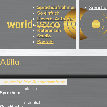
Sprachaufnahmen
Spracha
So einfach
Unverb. Anfrage
Leistungen
Referenzen
Studio
Kontakt
Atilla
Türkisch
Sprachen:
männlich
Geschlecht: