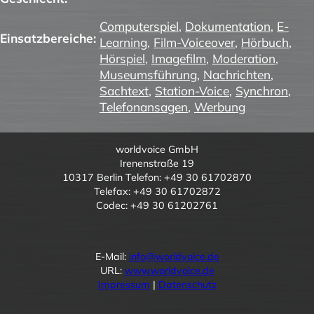
Computerspiel
,
Dokumentation
,
E-
Einsatzbereiche:
Learning
,
Film-Voiceover
,
Hörbuch
,
Hörspiel
,
Imagefilm
,
Moderation
,
Museumsführung
,
Nachrichten
,
Sachtext
,
Station-Voice
,
Synchron
,
Telefonansagen
,
Werbung
worldvoice GmbH
Irenenstraße 19
10317 Berlin Telefon: +49 30 61702870
Telefax: +49 30 61702872
Codec: +49 30 61202761
E-Mail:
info@worldvoice.de
URL:
www.worldvoice.de
Impressum
|
Datenschutz