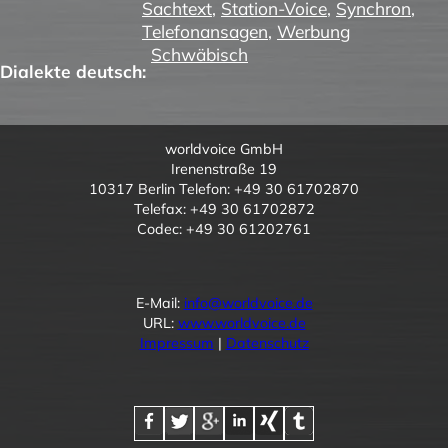
Sachtext
,
Station-Voice
,
Synchron
,
Telefonansagen
,
Werbung
Schwäbisch
Dialekte deutsch:
worldvoice GmbH
Irenenstraße 19
10317 Berlin Telefon: +49 30 61702870
Telefax: +49 30 61702872
Codec: +49 30 61202761
E-Mail:
info@worldvoice.de
URL:
www.worldvoice.de
Impressum
|
Datenschutz