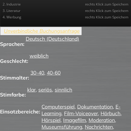
2. Industrie
rechts Klick zum Speichern
3. Literatur
rechts Klick zum Speichern
4. Werbung
rechts Klick zum Speichern
Deutsch (Deutschland)
Sprachen:
weiblich
Geschlecht:
30-40
,
40-60
Stimmalter:
klar
,
seriös
,
sinnlich
Stimfarbe:
Computerspiel
,
Dokumentation
,
E-
Einsatzbereiche:
Learning
,
Film-Voiceover
,
Hörbuch
,
Hörspiel
,
Imagefilm
,
Moderation
,
Museumsführung
,
Nachrichten
,