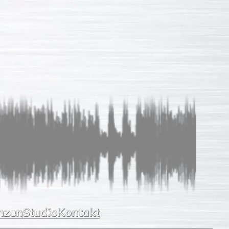
Sprachaufnahmen
So einfach
Unverb. Anfrage
Leistungen
Referenzen
Studio
Kontakt
nzen
Studio
Kontakt