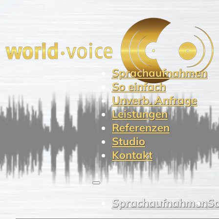
Sprachaufnahmen
So einfach
Unverb. Anfrage
Leistungen
Referenzen
Studio
Kontakt
Sprachaufnahmen
So