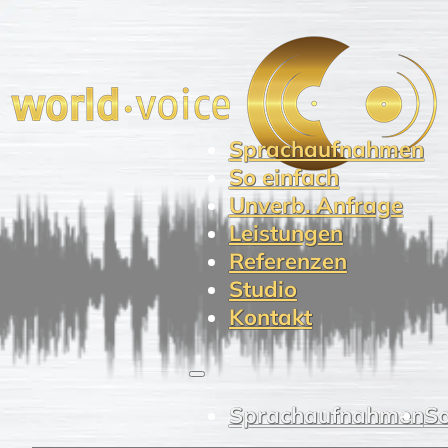
Sprachaufnahmen
So einfach
Unverb. Anfrage
Leistungen
Referenzen
Studio
Kontakt
Sprachaufnahmen
So