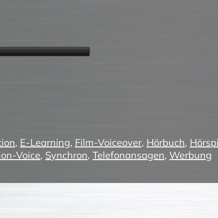
ion
,
E-Learning
,
Film-Voiceover
,
Hörbuch
,
Hörspi
ion-Voice
,
Synchron
,
Telefonansagen
,
Werbung