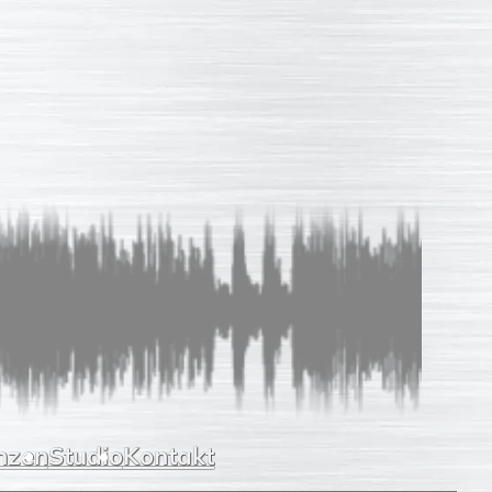
Sprachaufnahmen
So einfach
Unverb. Anfrage
Leistungen
Referenzen
Studio
Kontakt
nzen
Studio
Kontakt