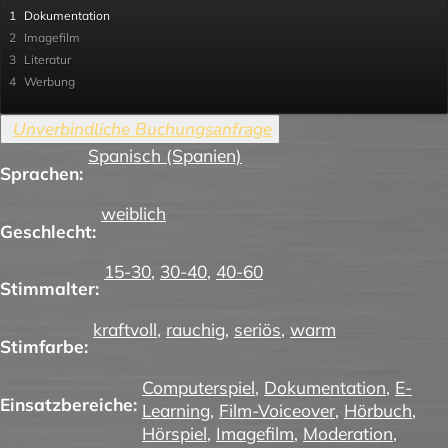
1
Dokumentation
2
Imagefilm
3
Literatur
4
Werbung
Spanisch (Spanien)
Sprachen:
weiblich
Geschlecht:
15-30
,
30-40
,
40-60
Stimmalter:
kraftvoll
,
rauchig
,
seriös
,
warm
Stimfarbe:
Computerspiel
,
Dokumentation
,
E-
Einsatzbereiche:
Learning
,
Film-Voiceover
,
Hörbuch
,
Hörspiel
,
Imagefilm
,
Moderation
,