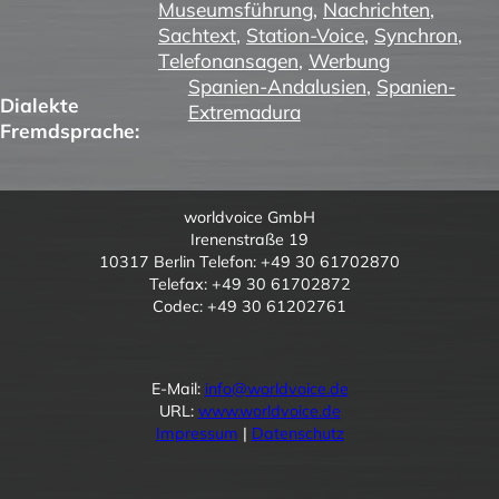
Museumsführung
,
Nachrichten
,
Sachtext
,
Station-Voice
,
Synchron
,
Telefonansagen
,
Werbung
Spanien-Andalusien
,
Spanien-
Dialekte
Extremadura
Fremdsprache:
worldvoice GmbH
Irenenstraße 19
10317 Berlin Telefon: +49 30 61702870
Telefax: +49 30 61702872
Codec: +49 30 61202761
E-Mail:
info@worldvoice.de
URL:
www.worldvoice.de
Impressum
|
Datenschutz