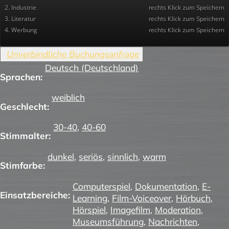
2. Industrie
rechts Klick zum Speichern
3. Literatur
rechts Klick zum Speichern
4. Werbung
rechts Klick zum Speichern
Deutsch (Deutschland)
Sprachen:
weiblich
Geschlecht:
30-40
,
40-60
Stimmalter:
dunkel
,
seriös
,
sinnlich
,
warm
Stimfarbe:
Computerspiel
,
Dokumentation
,
E-
Einsatzbereiche:
Learning
,
Film-Voiceover
,
Hörbuch
,
Hörspiel
,
Imagefilm
,
Moderation
,
Museumsführung
,
Nachrichten
,