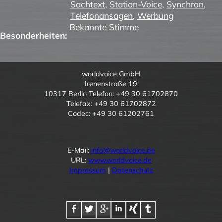
Sachtext
,
Station-Voice
,
Synchron
,
Telefonansagen
,
Werbung
Bekannte Stimme
Besonderheiten:
worldvoice GmbH
Irenenstraße 19
10317 Berlin Telefon: +49 30 61702870
Telefax: +49 30 61702872
Codec: +49 30 61202761
E-Mail:
info@worldvoice.de
URL:
www.worldvoice.de
Impressum
|
Datenschutz