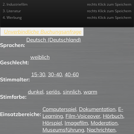
2. Industriefilm
rechts Klick zum Speichern
3. Literatur
rechts Klick zum Speichern
4. Werbung
rechts Klick zum Speichern
Deutsch (Deutschland)
Sprachen:
weiblich
Geschlecht:
15-30
,
30-40
,
40-60
Stimmalter:
dunkel
,
seriös
,
sinnlich
,
warm
Stimfarbe:
Computerspiel
,
Dokumentation
,
E-
Einsatzbereiche:
Learning
,
Film-Voiceover
,
Hörbuch
,
Hörspiel
,
Imagefilm
,
Moderation
,
Museumsführung
,
Nachrichten
,