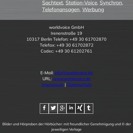
Sachtext
,
Station-Voice
,
Synchron
,
Telefonansagen
,
Werbung
worldvoice GmbH
Irenenstraße 19
10317 Berlin Telefon: +49 30 61702870
Telefax: +49 30 61702872
Codec: +49 30 61202761
E-Mail:
info@worldvoice.de
URL:
www.worldvoice.de
Impressum
|
Datenschutz
Bilder und Hörproben der Hörbücher: mit freundlicher Genehmigung und © der
jeweiligen Verlage