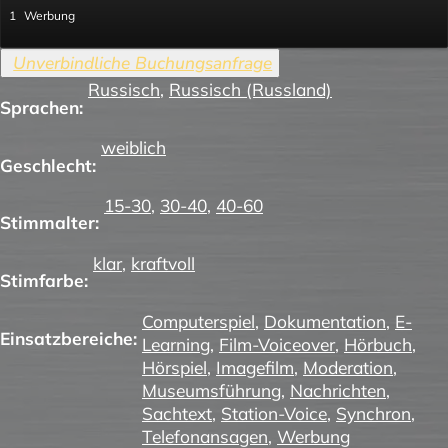
1
Werbung
Russisch
,
Russisch (Russland)
Sprachen:
weiblich
Geschlecht:
15-30
,
30-40
,
40-60
Stimmalter:
klar
,
kraftvoll
Stimfarbe:
Computerspiel
,
Dokumentation
,
E-
Einsatzbereiche:
Learning
,
Film-Voiceover
,
Hörbuch
,
Hörspiel
,
Imagefilm
,
Moderation
,
Museumsführung
,
Nachrichten
,
Sachtext
,
Station-Voice
,
Synchron
,
Telefonansagen
,
Werbung