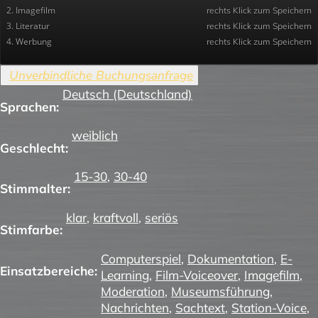
2. Imagefilm
rechts Klick zum Speichern
3. Literatur
rechts Klick zum Speichern
4. Werbung
rechts Klick zum Speichern
Deutsch (Deutschland)
Sprachen:
weiblich
Geschlecht:
15-30
,
30-40
Stimmalter:
klar
,
kraftvoll
,
seriös
Stimfarbe:
Computerspiel
,
Dokumentation
,
E-
Einsatzbereiche:
Learning
,
Film-Voiceover
,
Imagefilm
,
Moderation
,
Museumsführung
,
Nachrichten
,
Sachtext
,
Station-Voice
,