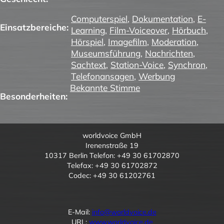
Computerspiel
,
Dokumentation
,
E-
Einsatzbereiche:
Learning
,
Film-Voiceover
,
Hörbuch
,
Hörspiel
,
Imagefilm
,
Moderation
,
Museumsführung
,
Nachrichten
,
Sachtext
,
Station-Voice
,
Synchron
,
Telefonansagen
,
Werbung
Bekannte Stimme
Besonderheiten:
worldvoice GmbH
Irenenstraße 19
10317 Berlin Telefon: +49 30 61702870
Telefax: +49 30 61702872
Codec: +49 30 61202761
E-Mail:
info@worldvoice.de
URL:
www.worldvoice.de