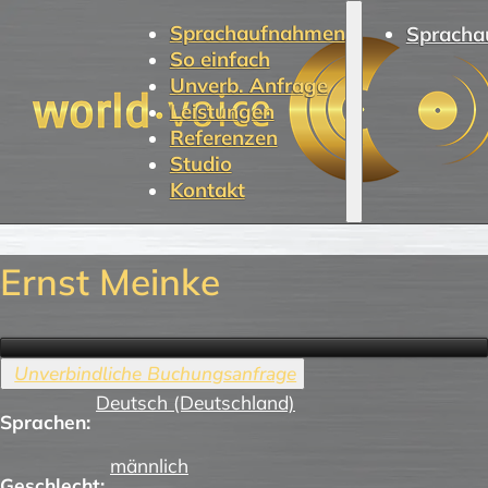
Sprachaufnahmen
Spracha
So einfach
Unverb. Anfrage
Leistungen
Referenzen
Studio
Kontakt
Ernst Meinke
Deutsch (Deutschland)
Sprachen:
männlich
Geschlecht: