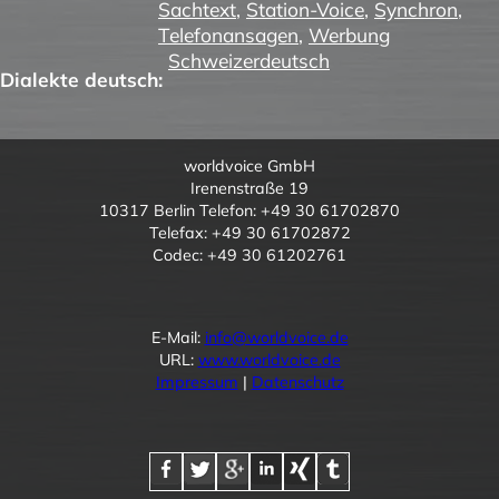
Sachtext
,
Station-Voice
,
Synchron
,
Telefonansagen
,
Werbung
Schweizerdeutsch
Dialekte deutsch:
worldvoice GmbH
Irenenstraße 19
10317 Berlin Telefon: +49 30 61702870
Telefax: +49 30 61702872
Codec: +49 30 61202761
E-Mail:
info@worldvoice.de
URL:
www.worldvoice.de
Impressum
|
Datenschutz