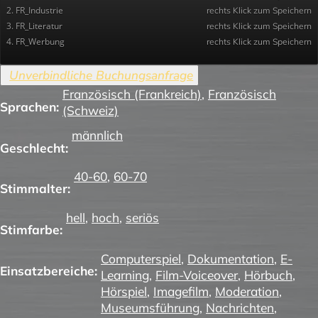
2. FR_Industrie
rechts Klick zum Speichern
3. FR_Literatur
rechts Klick zum Speichern
4. FR_Werbung
rechts Klick zum Speichern
Französisch (Frankreich)
,
Französisch
Sprachen:
(Schweiz)
männlich
Geschlecht:
40-60
,
60-70
Stimmalter:
hell
,
hoch
,
seriös
Stimfarbe:
Computerspiel
,
Dokumentation
,
E-
Einsatzbereiche:
Learning
,
Film-Voiceover
,
Hörbuch
,
Hörspiel
,
Imagefilm
,
Moderation
,
Museumsführung
,
Nachrichten
,