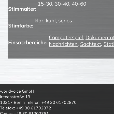
15-30
,
30-40
,
40-60
Stimmalter:
klar
,
kühl
,
seriös
Stimfarbe:
Computerspiel
,
Dokumentat
Einsatzbereiche:
Nachrichten
,
Sachtext
,
Stat
worldvoice GmbH
Irenenstraße 19
10317 Berlin Telefon: +49 30 61702870
Telefax: +49 30 61702872
Codec: +49 30 61202761