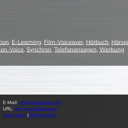
ion
,
E-Learning
,
Film-Voiceover
,
Hörbuch
,
Hörspi
ion-Voice
,
Synchron
,
Telefonansagen
,
Werbung
E-Mail:
info@worldvoice.de
URL:
www.worldvoice.de
Impressum
|
Datenschutz