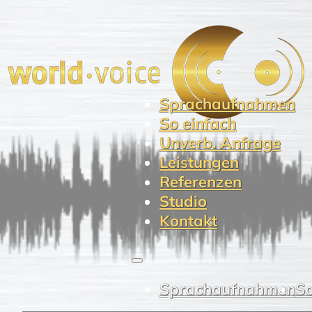
Sprachaufnahmen
So einfach
Unverb. Anfrage
Leistungen
Referenzen
Studio
Kontakt
Sprachaufnahmen
So