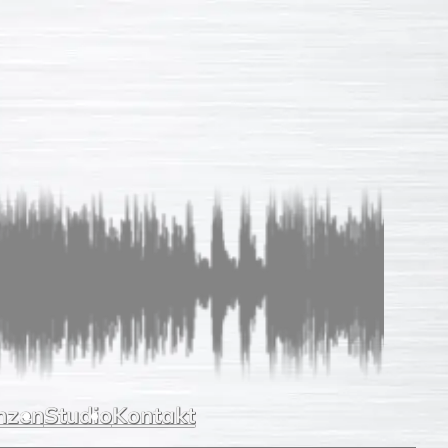
Sprachaufnahmen
So einfach
Unverb. Anfrage
Leistungen
Referenzen
Studio
Kontakt
nzen
Studio
Kontakt