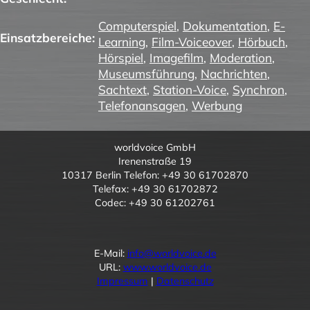
Computerspiel
,
Dokumentation
,
E-
Einsatzbereiche:
Learning
,
Film-Voiceover
,
Hörbuch
,
Hörspiel
,
Imagefilm
,
Moderation
,
Museumsführung
,
Nachrichten
,
Sachtext
,
Station-Voice
,
Synchron
,
Telefonansagen
,
Werbung
worldvoice GmbH
Irenenstraße 19
10317 Berlin Telefon: +49 30 61702870
Telefax: +49 30 61702872
Codec: +49 30 61202761
E-Mail:
info@worldvoice.de
URL:
www.worldvoice.de
Impressum
|
Datenschutz