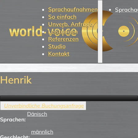
Sprachaufnahmen
Spracha
So einfach
Unverb. Anfrage
Leistungen
Referenzen
Studio
Kontakt
Henrik
Dänisch
Sprachen:
männlich
Geschlecht: