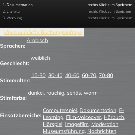
1. Dokumentation
rechts Klick zum Speichern
2. Literatur
rechts Klick zum Speichern
3. Werbung
rechts Klick zum Speichern
Arabisch
Sprachen:
weiblich
Geschlecht:
15-30
,
30-40
,
40-60
,
60-70
,
70-80
Stimmalter:
dunkel
,
rauchig
,
seriös
,
warm
Stimfarbe:
Computerspiel
,
Dokumentation
,
E-
Einsatzbereiche:
Learning
,
Film-Voiceover
,
Hörbuch
,
Hörspiel
,
Imagefilm
,
Moderation
,
Museumsführung
,
Nachrichten
,