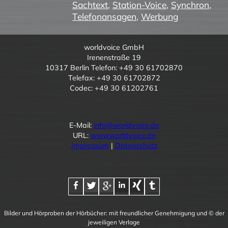
Sachtext
,
Station-Voice
,
Synchron
,
Telefonansagen
,
Werbung
worldvoice GmbH
Irenenstraße 19
10317 Berlin Telefon: +49 30 61702870
Telefax: +49 30 61702872
Codec: +49 30 61202761
E-Mail:
info@worldvoice.de
URL:
www.worldvoice.de
Impressum
|
Datenschutz
Bilder und Hörproben der Hörbücher: mit freundlicher Genehmigung und © der
jeweiligen Verlage