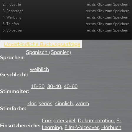
2. Industrie
rechts Klick zum Speichern
3. Reportage
rechts Klick zum Speichern
4. Werbung
rechts Klick zum Speichern
5. Telefon
rechts Klick zum Speichern
6. Voiceover
rechts Klick zum Speichern
Spanisch (Spanien)
Sprachen:
weiblich
Geschlecht:
15-30
,
30-40
,
40-60
Stimmalter:
klar
,
seriös
,
sinnlich
,
warm
Stimfarbe:
Computerspiel
,
Dokumentation
,
E-
Einsatzbereiche:
Learning
,
Film-Voiceover
,
Hörbuch
,