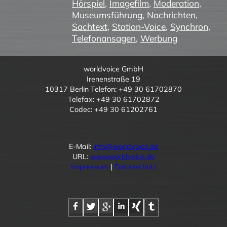
Hörspiel
,
Imagefilm
,
Moderation
,
Museumsführung
,
Nachrichten
,
Sachtext
,
Station-Voice
,
Synchron
,
Telefonansagen
,
Werbung
worldvoice GmbH
Irenenstraße 19
10317 Berlin Telefon: +49 30 61702870
Telefax: +49 30 61702872
Codec: +49 30 61202761
E-Mail:
info@worldvoice.de
URL:
www.worldvoice.de
Impressum
|
Datenschutz