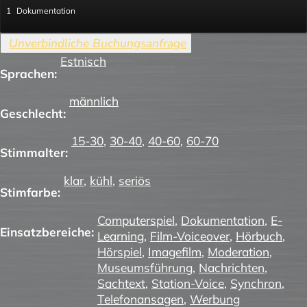
1
Dokumentation
Estnisch
Sprachen:
männlich
Geschlecht:
15-30
,
30-40
,
40-60
,
60-70
Stimmalter:
klar
,
kühl
,
seriös
Stimfarbe:
Computerspiel
,
Dokumentation
,
E-
Einsatzbereiche:
Learning
,
Film-Voiceover
,
Hörbuch
,
Hörspiel
,
Imagefilm
,
Moderation
,
Museumsführung
,
Nachrichten
,
Sachtext
,
Station-Voice
,
Synchron
,
Telefonansagen
,
Werbung