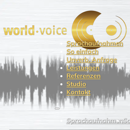
Sprachaufnahmen
So einfach
Unverb. Anfrage
Leistungen
Referenzen
Studio
Kontakt
Sprachaufnahmen
So