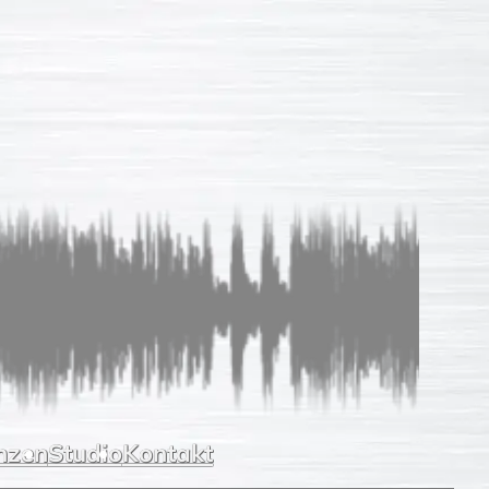
Sprachaufnahmen
So einfach
Unverb. Anfrage
Leistungen
Referenzen
Studio
Kontakt
nzen
Studio
Kontakt