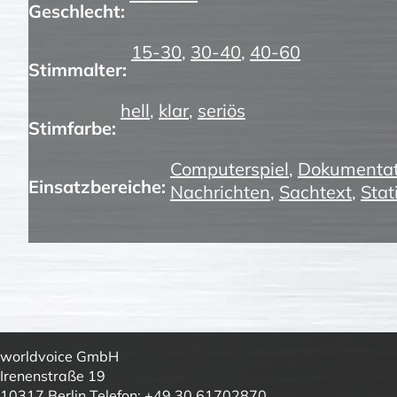
Geschlecht:
15-30
,
30-40
,
40-60
Stimmalter:
hell
,
klar
,
seriös
Stimfarbe:
Computerspiel
,
Dokumentat
Einsatzbereiche:
Nachrichten
,
Sachtext
,
Stat
worldvoice GmbH
Irenenstraße 19
10317 Berlin Telefon: +49 30 61702870