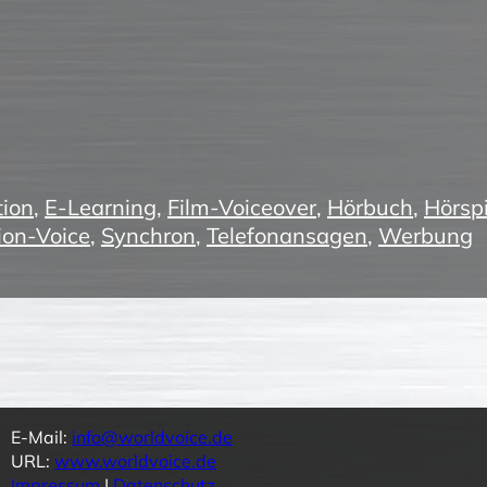
ion
,
E-Learning
,
Film-Voiceover
,
Hörbuch
,
Hörspi
ion-Voice
,
Synchron
,
Telefonansagen
,
Werbung
E-Mail:
info@worldvoice.de
URL:
www.worldvoice.de
Impressum
|
Datenschutz