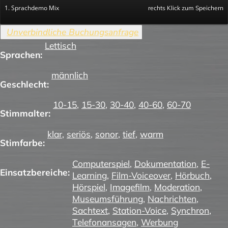
1. Sprachdemo Mix
rechts Klick zum Speichern
Lettisch
Sprachen:
männlich
Geschlecht:
10-15
,
15-30
,
30-40
,
40-60
,
60-70
Stimmalter:
klar
,
seriös
,
sonor
,
tief
,
warm
Stimfarbe:
Computerspiel
,
Dokumentation
,
E-
Einsatzbereiche:
Learning
,
Film-Voiceover
,
Hörbuch
,
Hörspiel
,
Imagefilm
,
Moderation
,
Museumsführung
,
Nachrichten
,
Sachtext
,
Station-Voice
,
Synchron
,
Telefonansagen
,
Werbung