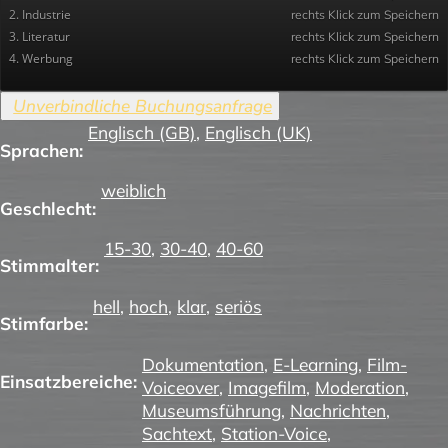
2. Industrie
rechts Klick zum Speichern
3. Literatur
rechts Klick zum Speichern
4. Werbung
rechts Klick zum Speichern
Englisch (GB)
,
Englisch (UK)
Sprachen:
weiblich
Geschlecht:
15-30
,
30-40
,
40-60
Stimmalter:
hell
,
hoch
,
klar
,
seriös
Stimfarbe:
Dokumentation
,
E-Learning
,
Film-
Einsatzbereiche:
Voiceover
,
Imagefilm
,
Moderation
,
Museumsführung
,
Nachrichten
,
Sachtext
,
Station-Voice
,