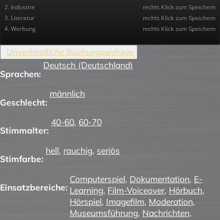
2. Industrie
rechts Klick zum Speichern
3. Literatur
rechts Klick zum Speichern
4. Werbung
rechts Klick zum Speichern
Deutsch (Deutschland)
Sprachen:
männlich
Geschlecht:
40-60
,
60-70
Stimmalter:
hell
,
rauchig
,
seriös
Stimfarbe:
Computerspiel
,
Dokumentation
,
E-
Einsatzbereiche:
Learning
,
Film-Voiceover
,
Hörbuch
,
Hörspiel
,
Imagefilm
,
Moderation
,
Museumsführung
,
Nachrichten
,