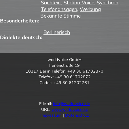
Sachtext
,
Station-Voice
,
Synchron
,
Telefonansagen
,
Werbung
Bekannte Stimme
Besonderheiten:
Berlinerisch
Dialekte deutsch:
worldvoice GmbH
Irenenstraße 19
10317 Berlin Telefon: +49 30 61702870
Telefax: +49 30 61702872
Codec: +49 30 61202761
E-Mail:
info@worldvoice.de
URL:
www.worldvoice.de
Impressum
|
Datenschutz