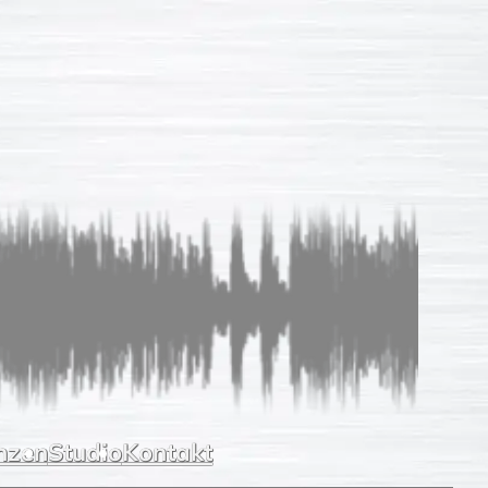
Sprachaufnahmen
So einfach
Unverb. Anfrage
Leistungen
Referenzen
Studio
Kontakt
nzen
Studio
Kontakt