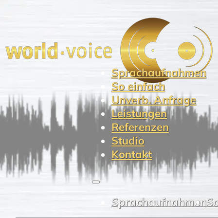
Sprachaufnahmen
So einfach
Unverb. Anfrage
Leistungen
Referenzen
Studio
Kontakt
Sprachaufnahmen
So