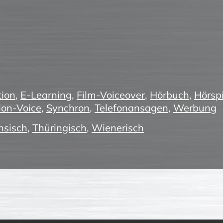
ion
,
E-Learning
,
Film-Voiceover
,
Hörbuch
,
Hörspi
ion-Voice
,
Synchron
,
Telefonansagen
,
Werbung
hsisch
,
Thüringisch
,
Wienerisch