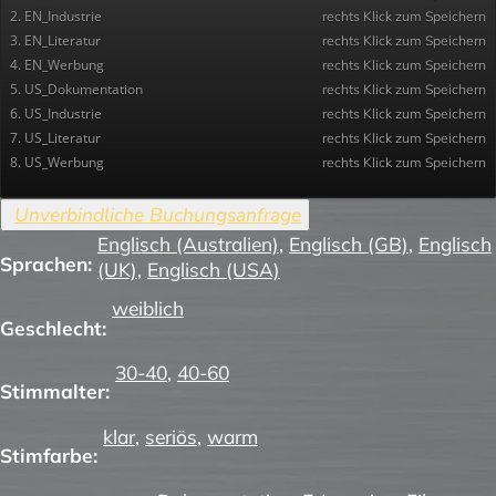
2. EN_Industrie
rechts Klick zum Speichern
3. EN_Literatur
rechts Klick zum Speichern
4. EN_Werbung
rechts Klick zum Speichern
5. US_Dokumentation
rechts Klick zum Speichern
6. US_Industrie
rechts Klick zum Speichern
7. US_Literatur
rechts Klick zum Speichern
8. US_Werbung
rechts Klick zum Speichern
Englisch (Australien)
,
Englisch (GB)
,
Englisch
Sprachen:
(UK)
,
Englisch (USA)
weiblich
Geschlecht:
30-40
,
40-60
Stimmalter:
klar
,
seriös
,
warm
Stimfarbe: