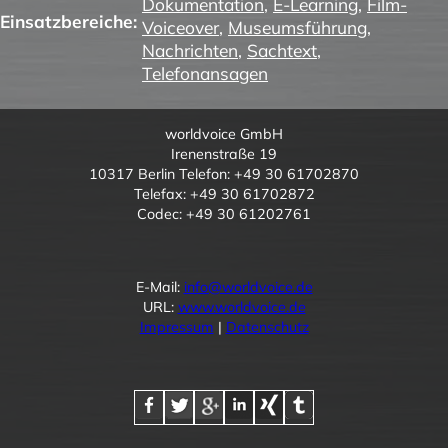
Dokumentation
,
E-Learning
,
Film-
Einsatzbereiche:
Voiceover
,
Museumsführung
,
Nachrichten
,
Sachtext
,
Telefonansagen
worldvoice GmbH
Irenenstraße 19
10317 Berlin Telefon: +49 30 61702870
Telefax: +49 30 61702872
Codec: +49 30 61202761
E-Mail:
info@worldvoice.de
URL:
www.worldvoice.de
Impressum
|
Datenschutz