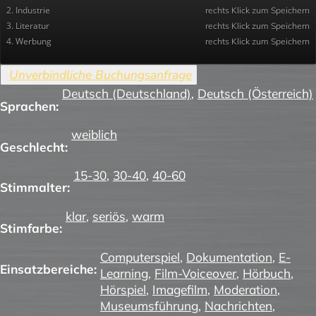
2. Industrie
rechts Klick zum Speichern
3. Literatur
rechts Klick zum Speichern
4. Werbung
rechts Klick zum Speichern
Deutsch (Deutschland)
,
Deutsch (Österreich)
Sprachen:
weiblich
Geschlecht:
15-30
,
30-40
,
40-60
Stimmalter:
klar
,
seriös
,
warm
Stimfarbe:
Computerspiel
,
Dokumentation
,
E-
Einsatzbereiche:
Learning
,
Film-Voiceover
,
Hörbuch
,
Hörspiel
,
Imagefilm
,
Moderation
,
Museumsführung
,
Nachrichten
,