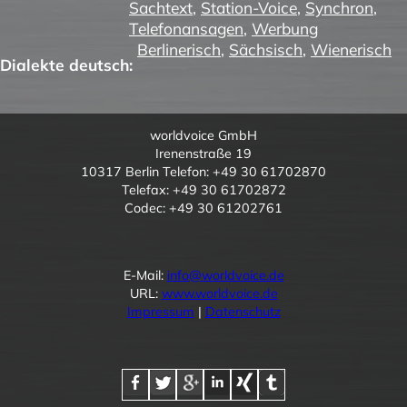
Sachtext
,
Station-Voice
,
Synchron
,
Telefonansagen
,
Werbung
Berlinerisch
,
Sächsisch
,
Wienerisch
Dialekte deutsch:
worldvoice GmbH
Irenenstraße 19
10317 Berlin Telefon: +49 30 61702870
Telefax: +49 30 61702872
Codec: +49 30 61202761
E-Mail:
info@worldvoice.de
URL:
www.worldvoice.de
Impressum
|
Datenschutz