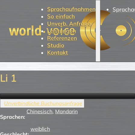
Sprachaufnahmen
Spracha
So einfach
Unverb. Anfrage
Leistungen
Referenzen
Studio
Kontakt
Li 1
Chinesisch
,
Mandarin
Sprachen:
weiblich
Geschlecht: