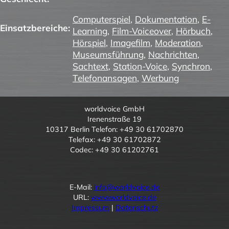
Computerspiel
,
Dokumentation
,
E-
Einsatzbereiche:
Learning
,
Film-Voiceover
,
Hörbuch
,
Hörspiel
,
Imagefilm
,
Moderation
,
Museumsführung
,
Nachrichten
,
Sachtext
,
Station-Voice
,
Synchron
,
Telefonansagen
,
Werbung
worldvoice GmbH
Irenenstraße 19
10317 Berlin Telefon: +49 30 61702870
Telefax: +49 30 61702872
Codec: +49 30 61202761
E-Mail:
info@worldvoice.de
URL:
www.worldvoice.de
Impressum
|
Datenschutz