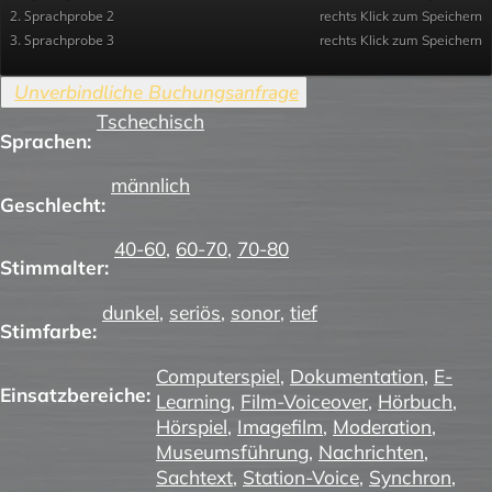
2. Sprachprobe 2
rechts Klick zum Speichern
3. Sprachprobe 3
rechts Klick zum Speichern
Tschechisch
Sprachen:
männlich
Geschlecht:
40-60
,
60-70
,
70-80
Stimmalter:
dunkel
,
seriös
,
sonor
,
tief
Stimfarbe:
Computerspiel
,
Dokumentation
,
E-
Einsatzbereiche:
Learning
,
Film-Voiceover
,
Hörbuch
,
Hörspiel
,
Imagefilm
,
Moderation
,
Museumsführung
,
Nachrichten
,
Sachtext
,
Station-Voice
,
Synchron
,