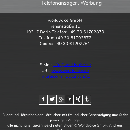
Telefonansagen
,
Werbung
worldvoice GmbH
Irenenstraße 19
10317 Berlin Telefon: +49 30 61702870
Telefax: +49 30 61702872
Codec: +49 30 61202761
E-Mail:
info@worldvoice.de
URL:
www.worldvoice.de
Impressum
|
Datenschutz
Bilder und Hörproben der Hörbücher: mit freundlicher Genehmigung und © der
jeweiligen Verlage
alle nicht näher gekennzeichneten Bilder: © Worldvoice GmbH, Andreas