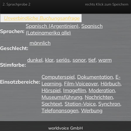
2. Sprachprobe 2
rechts Klick zum Speichern
Spanisch (Argentinien)
,
Spanisch
Sprachen:
(Lateinamerika alle)
männlich
Geschlecht:
dunkel
,
klar
,
seriös
,
sonor
,
tief
,
warm
Stimfarbe:
Computerspiel
,
Dokumentation
,
E-
Einsatzbereiche:
Learning
,
Film-Voiceover
,
Hörbuch
,
Hörspiel
,
Imagefilm
,
Moderation
,
Museumsführung
,
Nachrichten
,
Sachtext
,
Station-Voice
,
Synchron
,
Telefonansagen
,
Werbung
worldvoice GmbH