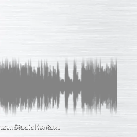
Sprachaufnahmen
So einfach
Unverb. Anfrage
Leistungen
Referenzen
Studio
Kontakt
nzen
Studio
Kontakt