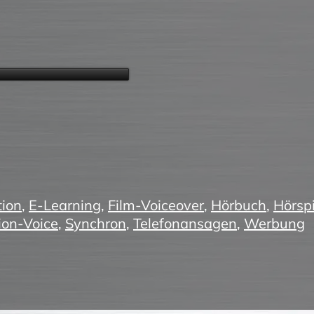
ion
,
E-Learning
,
Film-Voiceover
,
Hörbuch
,
Hörspi
ion-Voice
,
Synchron
,
Telefonansagen
,
Werbung