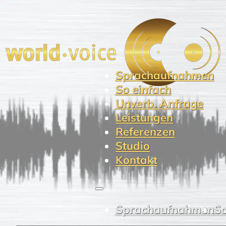
Sprachaufnahmen
So einfach
Unverb. Anfrage
Leistungen
Referenzen
Studio
Kontakt
Sprachaufnahmen
So