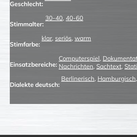
Geschlecht:
30-40
,
40-60
Stimmalter:
klar
,
seriös
,
warm
Stimfarbe:
Computerspiel
,
Dokumentat
Einsatzbereiche:
Nachrichten
,
Sachtext
,
Stat
Berlinerisch
,
Hamburgisch
Dialekte deutsch: