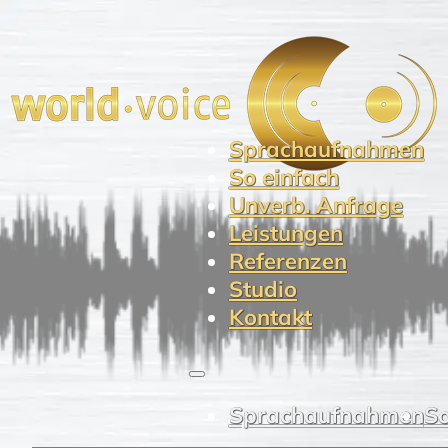
Sprachaufnahmen
So einfach
Unverb. Anfrage
Leistungen
Referenzen
Studio
Kontakt
Sprachaufnahmen
So