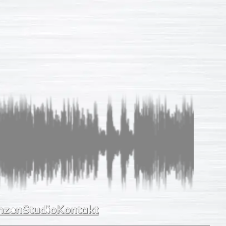
Sprachaufnahmen
So einfach
Unverb. Anfrage
Leistungen
Referenzen
Studio
Kontakt
nzen
Studio
Kontakt