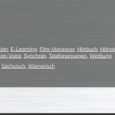
ion
,
E-Learning
,
Film-Voiceover
,
Hörbuch
,
Hörspi
ion-Voice
,
Synchron
,
Telefonansagen
,
Werbung
,
Sächsisch
,
Wienerisch