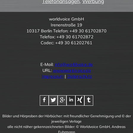
Telefonansagen
,
Werbung
worldvoice GmbH
Irenenstraße 19
10317 Berlin Telefon: +49 30 61702870
Telefax: +49 30 61702872
Codec: +49 30 61202761
E-Mail:
info@worldvoice.de
URL:
www.worldvoice.de
Impressum
|
Datenschutz
Bilder und Hörproben der Hörbücher: mit freundlicher Genehmigung und © der
jeweiligen Verlage
alle nicht näher gekennzeichneten Bilder: © Worldvoice GmbH, Andreas
Fuhrmann