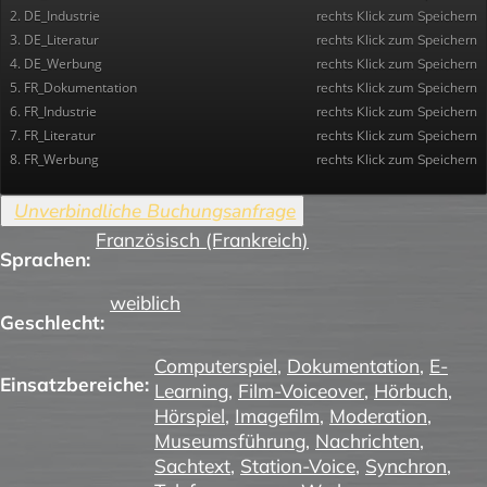
2. DE_Industrie
rechts Klick zum Speichern
3. DE_Literatur
rechts Klick zum Speichern
4. DE_Werbung
rechts Klick zum Speichern
5. FR_Dokumentation
rechts Klick zum Speichern
6. FR_Industrie
rechts Klick zum Speichern
7. FR_Literatur
rechts Klick zum Speichern
8. FR_Werbung
rechts Klick zum Speichern
Französisch (Frankreich)
Sprachen:
weiblich
Geschlecht:
Computerspiel
,
Dokumentation
,
E-
Einsatzbereiche:
Learning
,
Film-Voiceover
,
Hörbuch
,
Hörspiel
,
Imagefilm
,
Moderation
,
Museumsführung
,
Nachrichten
,
Sachtext
,
Station-Voice
,
Synchron
,