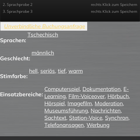
2. Sprachprobe 2
rechts Klick zum Speichern
3. Sprachprobe 3
rechts Klick zum Speichern
Tschechisch
Sprachen:
männlich
Geschlecht:
hell
,
seriös
,
tief
,
warm
Stimfarbe:
Computerspiel
,
Dokumentation
,
E-
Einsatzbereiche:
Learning
,
Film-Voiceover
,
Hörbuch
,
Hörspiel
,
Imagefilm
,
Moderation
,
Museumsführung
,
Nachrichten
,
Sachtext
,
Station-Voice
,
Synchron
,
Telefonansagen
,
Werbung