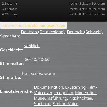
2. Industrie
rechts Klick zum Speichern
3. Literatur
rechts Klick zum Speichern
4. Werbung
rechts Klick zum Speichern
Deutsch (Deutschland)
,
Deutsch (Schweiz)
Sprachen:
weiblich
Geschlecht:
30-40
,
40-60
Stimmalter:
hell
,
seriös
,
warm
Stimfarbe:
Dokumentation
,
E-Learning
,
Film-
Einsatzbereiche:
Voiceover
,
Imagefilm
,
Moderation
,
Museumsführung
,
Nachrichten
,
Sachtext
,
Station-Voice
,