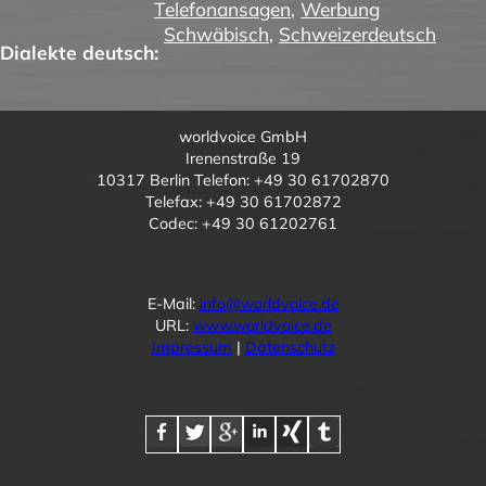
Telefonansagen
,
Werbung
Schwäbisch
,
Schweizerdeutsch
Dialekte deutsch:
worldvoice GmbH
Irenenstraße 19
10317 Berlin Telefon: +49 30 61702870
Telefax: +49 30 61702872
Codec: +49 30 61202761
E-Mail:
info@worldvoice.de
URL:
www.worldvoice.de
Impressum
|
Datenschutz