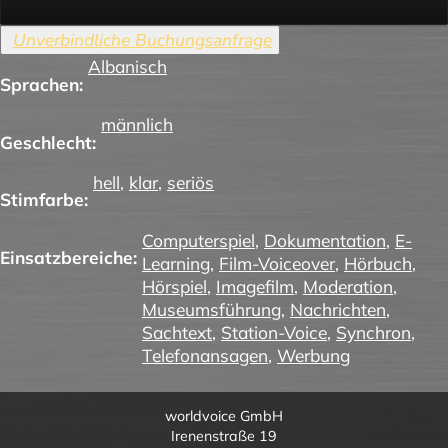
Albanisch
Sprachen:
männlich
Geschlecht:
hell
,
klar
,
seriös
Stimfarbe:
Computerspiel
,
Dokumentation
,
E-
Einsatzbereiche:
Learning
,
Film-Voiceover
,
Hörbuch
,
Hörspiel
,
Imagefilm
,
Moderation
,
Museumsführung
,
Nachrichten
,
Sachtext
,
Station-Voice
,
Synchron
,
Telefonansagen
,
Werbung
worldvoice GmbH
Irenenstraße 19