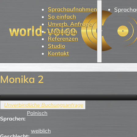
Sprachaufnahmen
Spracha
So einfach
Unverb. Anfrage
Leistungen
Referenzen
Studio
Kontakt
Monika 2
Polnisch
Sprachen:
weiblich
Geschlecht: