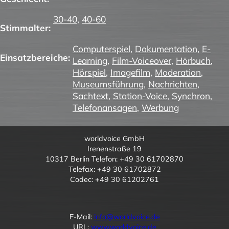
30-40
,
40-60
Stimmalter:
Computerspiel
,
Dokumentation
,
E-
Einsatzbereiche:
Learning
,
Film-Voiceover
,
Hörbuch
,
Hörspiel
,
Imagefilm
,
Moderation
,
Museumsführung
,
Nachrichten
,
Sachtext
,
Station-Voice
,
Synchron
,
Telefonansagen
,
Werbung
worldvoice GmbH
Irenenstraße 19
10317 Berlin Telefon: +49 30 61702870
Telefax: +49 30 61702872
Codec: +49 30 61202761
E-Mail:
info@worldvoice.de
URL:
www.worldvoice.de