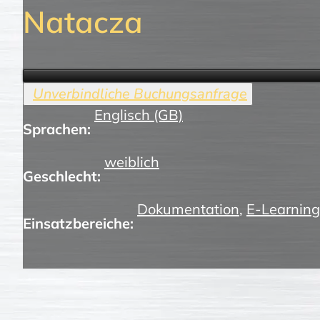
Natacza
Englisch (GB)
Sprachen:
weiblich
Geschlecht:
Dokumentation
,
E-Learning
Einsatzbereiche: