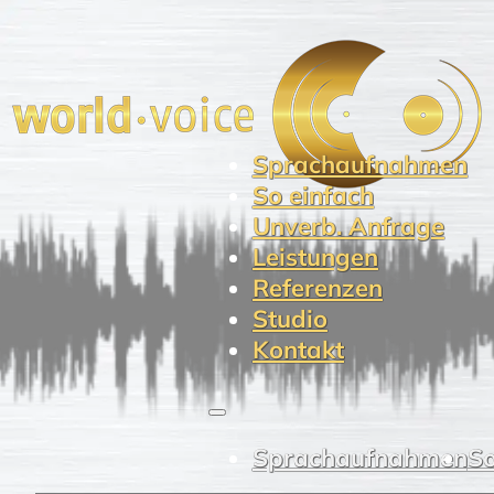
Sprachaufnahmen
So einfach
Unverb. Anfrage
Leistungen
Referenzen
Studio
Kontakt
Sprachaufnahmen
So