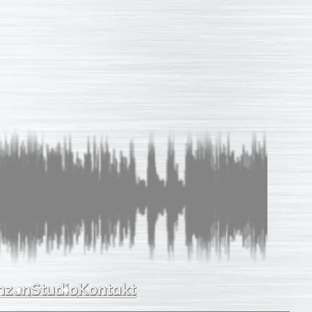
Sprachaufnahmen
So einfach
Unverb. Anfrage
Leistungen
Referenzen
Studio
Kontakt
nzen
Studio
Kontakt