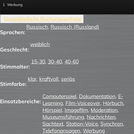
1
Werbung
Russisch
,
Russisch (Russland)
Sprachen:
weiblich
Geschlecht:
15-30
,
30-40
,
40-60
Stimmalter:
klar
,
kraftvoll
,
seriös
Stimfarbe:
Computerspiel
,
Dokumentation
,
E-
Einsatzbereiche:
Learning
,
Film-Voiceover
,
Hörbuch
,
Hörspiel
,
Imagefilm
,
Moderation
,
Museumsführung
,
Nachrichten
,
Sachtext
,
Station-Voice
,
Synchron
,
Telefonansagen
,
Werbung