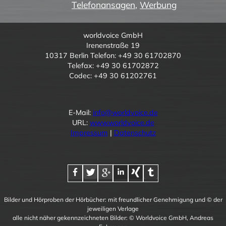
Telefonansagen
,
Werbung
worldvoice GmbH
Irenenstraße 19
10317 Berlin Telefon: +49 30 61702870
Telefax: +49 30 61702872
Codec: +49 30 61202761
E-Mail:
info@worldvoice.de
URL:
www.worldvoice.de
Impressum
|
Datenschutz
Bilder und Hörproben der Hörbücher: mit freundlicher Genehmigung und © der
jeweiligen Verlage
alle nicht näher gekennzeichneten Bilder: © Worldvoice GmbH, Andreas