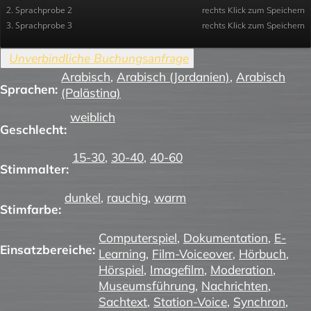
2. Sprachprobe 2
rechts Klick zum Speichern
3. Sprachprobe 3
rechts Klick zum Speichern
Arabisch
,
Arabisch (Jordanien)
,
Arabisch
Sprachen:
(Palästina)
weiblich
Geschlecht:
15-30
,
30-40
,
40-60
Stimmalter:
dunkel
,
rauchig
,
warm
Stimfarbe:
Computerspiel
,
Dokumentation
,
E-
Einsatzbereiche:
Learning
,
Film-Voiceover
,
Hörbuch
,
Hörspiel
,
Imagefilm
,
Moderation
,
Museumsführung
,
Nachrichten
,
Sachtext
,
Station-Voice
,
Synchron
,