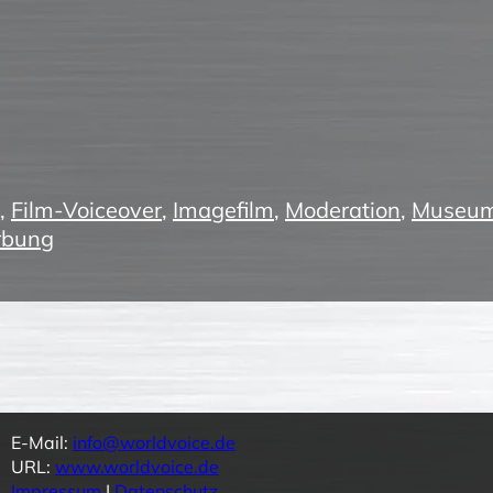
,
Film-Voiceover
,
Imagefilm
,
Moderation
,
Museum
bung
E-Mail:
info@worldvoice.de
URL:
www.worldvoice.de
Impressum
|
Datenschutz