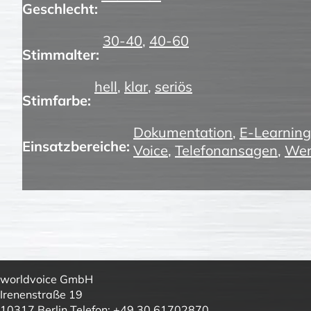
Geschlecht:
30-40
,
40-60
Stimmalter:
hell
,
klar
,
seriös
Stimfarbe:
Dokumentation
,
E-Learning
Einsatzbereiche:
Voice
,
Telefonansagen
,
Wer
worldvoice GmbH
Irenenstraße 19
10317 Berlin Telefon: +49 30 61702870