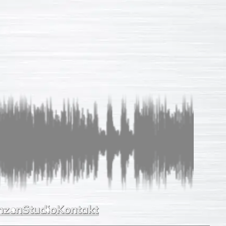
Sprachaufnahmen
So einfach
Unverb. Anfrage
Leistungen
Referenzen
Studio
Kontakt
nzen
Studio
Kontakt