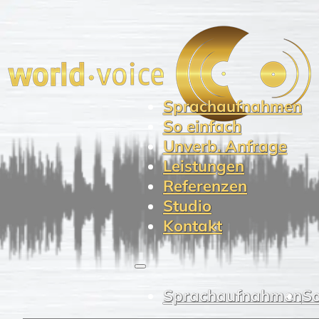
Sprachaufnahmen
So einfach
Unverb. Anfrage
Leistungen
Referenzen
Studio
Kontakt
Sprachaufnahmen
So