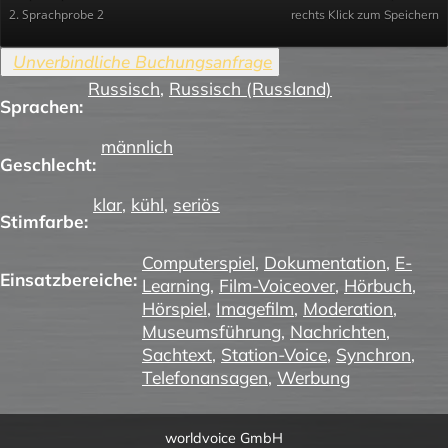
2. Sprachprobe 2
rechts Klick zum Speichern
Russisch
,
Russisch (Russland)
Sprachen:
männlich
Geschlecht:
klar
,
kühl
,
seriös
Stimfarbe:
Computerspiel
,
Dokumentation
,
E-
Einsatzbereiche:
Learning
,
Film-Voiceover
,
Hörbuch
,
Hörspiel
,
Imagefilm
,
Moderation
,
Museumsführung
,
Nachrichten
,
Sachtext
,
Station-Voice
,
Synchron
,
Telefonansagen
,
Werbung
worldvoice GmbH