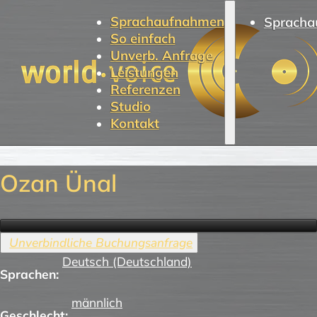
Sprachaufnahmen
Spracha
So einfach
Unverb. Anfrage
Leistungen
Referenzen
Studio
Kontakt
Ozan Ünal
Deutsch (Deutschland)
Sprachen:
männlich
Geschlecht: