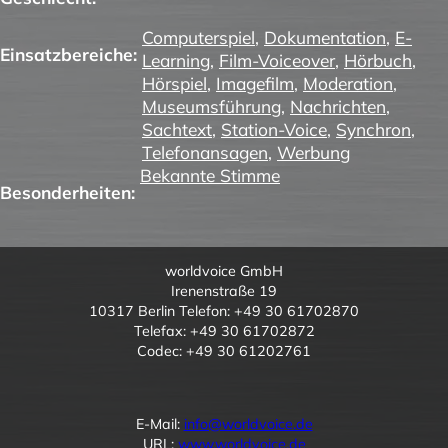
Computerspiel
,
Dokumentation
,
E-
Einsatzbereiche:
Learning
,
Film-Voiceover
,
Hörbuch
,
Hörspiel
,
Imagefilm
,
Moderation
,
Museumsführung
,
Nachrichten
,
Sachtext
,
Station-Voice
,
Synchron
,
Telefonansagen
,
Werbung
Bekannte Stimme
Besonderheiten:
worldvoice GmbH
Irenenstraße 19
10317 Berlin Telefon: +49 30 61702870
Telefax: +49 30 61702872
Codec: +49 30 61202761
E-Mail:
info@worldvoice.de
URL:
www.worldvoice.de